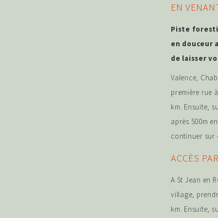
EN VENANT
Piste forest
en douceur 
de laisser v
Valence, Chabe
première rue à 
km. Ensuite, su
après 500m env
continuer sur 
ACCÈS PA
A St Jean en R
village, prendr
km. Ensuite, su