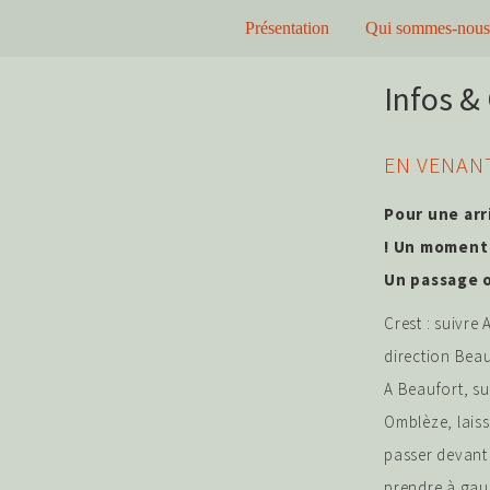
Présentation
Qui sommes-nous
Skip
Infos &
to
content
EN VENANT
Pour une arr
! Un moment 
Un passage o
Crest : suivre
direction Beau
A Beaufort, su
Omblèze, laiss
passer devant 
prendre à gauc